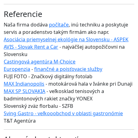
Referencie
Naša firma dodáva
počítače
, inú techniku a poskytuje
servis a poradenstvo takým firmám ako napr.
Asociácia priemyselnej ekológie na Slovensku - ASPEK
AVIS - Slovak Rent a Car
- najväčšej autopožičovni na
Slovensku
Castingová agentúra M-Choice
Europenzia
-
finančné a poisťovacie služby
FUJI FOTO - Značkový digitálny fotolab
MAX Indianopolis
- motokárová hala v Ivánke pri Dunaji
MAX SP SLOVAKIA
- veľkosklad tenisových a
badmintonových rakiet značky YONEX
Slovenský zväz florbalu - SZFB
Sving Gastro - veľkooobchod v oblasti gastronómie
T&T Agentúra